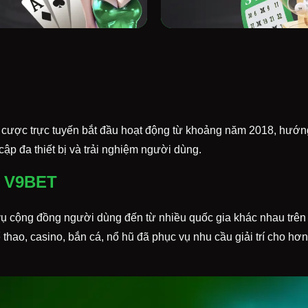
 cược trực tuyến bắt đầu hoạt động từ khoảng năm 2018, hướng 
 cập đa thiết bị và trải nghiệm người dùng.
ề V9BET
vụ cộng đồng người dùng đến từ nhiều quốc gia khác nhau trên
ao, casino, bắn cá, nổ hũ đã phục vụ nhu cầu giải trí cho hơn 