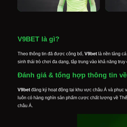
V9BET là gì?
Theo thông tin đã được công bố,
V9bet
là nền tảng cá
sinh thái trò chơi đa dạng, tập trung vào khả năng truy
Đánh giá & tổng hợp thông tin v
V9bet
đăng ký hoạt động tại khu vực châu Á và phục 
luôn có hàng nghìn sản phẩm cược chất lượng về Thể th
châu Á.